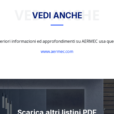
VEDI ANCHE
VEDI ANCHE
teriori informazioni ed approfondimenti su AERMEC usa quest
www.aermec.com
Scarica altri listini PDF