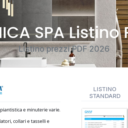
ICA SPA Listino 
Listino prezzi PDF 2026
LISTINO
STANDARD
iantistica e minuterie varie.
atori, collari e tasselli e