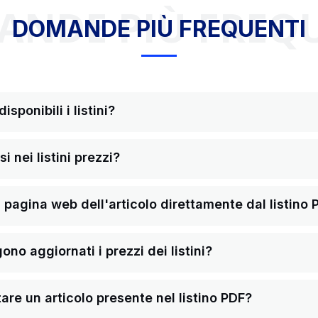
NDE PIÙ FREQ
DOMANDE PIÙ FREQUENTI
sponibili i listini?
i nei listini prezzi?
pagina web dell'articolo direttamente dal listino 
o aggiornati i prezzi dei listini?
re un articolo presente nel listino PDF?