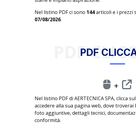
staffe e impianti aspirazione.
Nel listino PDF ci sono
144
articoli e i prezzi
07/08/2026
.
PDF CLICC
PDF CLICCA
Nel listino PDF di AERTECNICA SPA, clicca sull
accedere alla sua pagina web, dove troverai
foto aggiuntive, dettagli tecnici, documentazio
conformità.