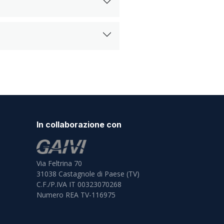
In collaborazione con
Via Feltrina 70
31038
Castagnole di Paese (TV)
C.F./P.IVA IT 00323070268
Numero REA TV-116975