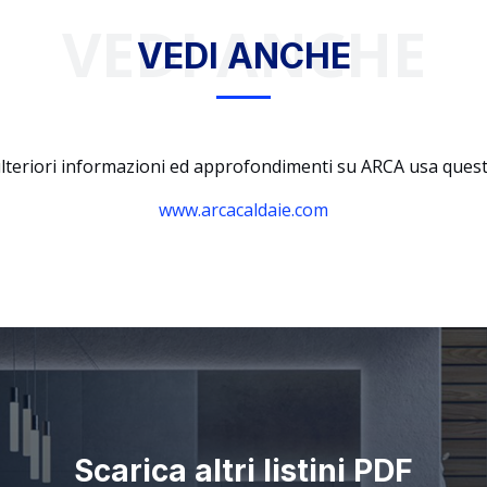
VEDI ANCHE
VEDI ANCHE
lteriori informazioni ed approfondimenti su ARCA usa questi
www.arcacaldaie.com
Scarica altri listini PDF