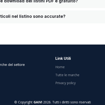
a e download dei listini PDF è gratuito?
ticoli nel listino sono accurate?
Link Utili
arche del settore
Home
Tutte le marche
Privacy policy
© Copyright
GAIVI
2026. Tutti i diritti sono riservati