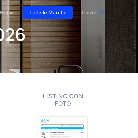
Home
Tutte le Marche
Gaivi.it
026
LISTINO CON
FOTO