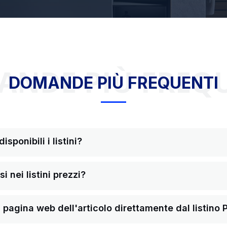
NDE PIÙ FREQ
DOMANDE PIÙ FREQUENTI
sponibili i listini?
i nei listini prezzi?
pagina web dell'articolo direttamente dal listino 