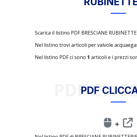
RUBINETTE
Scarica il listino PDF BRESCIANE RUBINETTER
Nel listino trovi articoli per valvole acquaega
Nel listino PDF ci sono
1
articoli e i prezzi s
PDF CLICC
PDF CLICCA
Nel listino PDF di BRESCIANE RUBINETTERIE, c