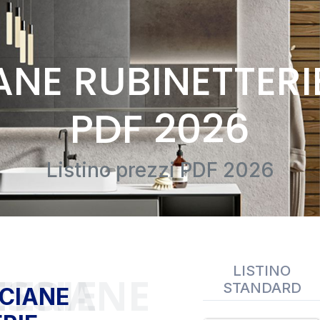
NE RUBINETTERIE
PDF 2026
Listino prezzi PDF 2026
LISTINO
UBINETTERIE
STANDARD
SCIANE