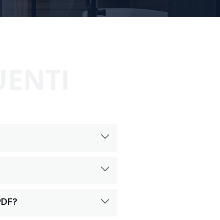
UENTI
PDF?