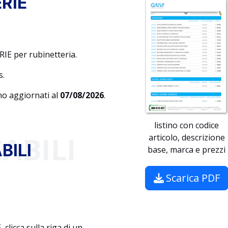
RIE
IE per rubinetteria.
s.
ono aggiornati al
07/08/2026
.
listino con codice
ABILI
articolo, descrizione
BILI
base, marca e prezzi
Scarica PDF
licca sulla riga di un