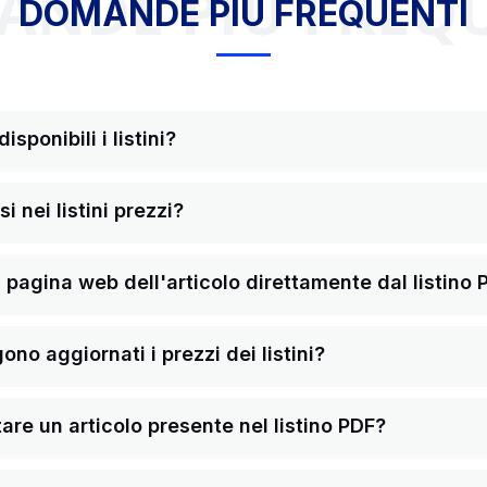
NDE PIÙ FREQ
DOMANDE PIÙ FREQUENTI
sponibili i listini?
i nei listini prezzi?
pagina web dell'articolo direttamente dal listino 
o aggiornati i prezzi dei listini?
re un articolo presente nel listino PDF?