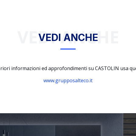
VEDI ANCHE
VEDI ANCHE
eriori informazioni ed approfondimenti su CASTOLIN usa ques
www.grupposalteco.it