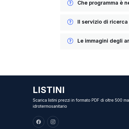
Che programma è nece
Il servizio di ricerc
Le immagini degli ar
LISTINI
Scarica listini prezzi in formato PDF di oltre 500 m
idrotermosanitario