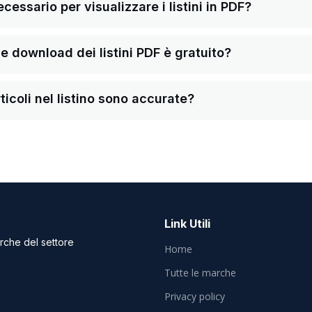
ssario per visualizzare i listini in PDF?
a e download dei listini PDF è gratuito?
ticoli nel listino sono accurate?
Link Utili
arche del settore
Home
Tutte le marche
Privacy policy