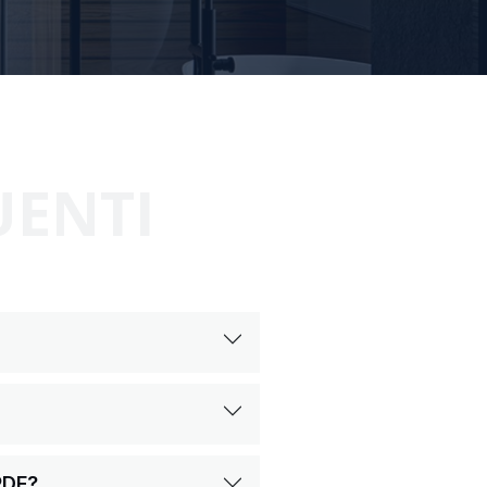
UENTI
PDF?