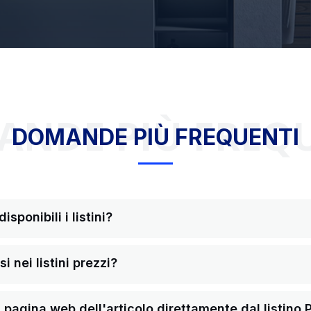
NDE PIÙ FREQ
DOMANDE PIÙ FREQUENTI
sponibili i listini?
i nei listini prezzi?
pagina web dell'articolo direttamente dal listino 