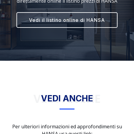
direttamente online il listino prezzi di HANSA
Vedi il listino online di HANSA
VEDI ANCHE
VEDI ANCHE
Per ulteriori informazioni ed approfondimenti su
HANSA usa questi link: