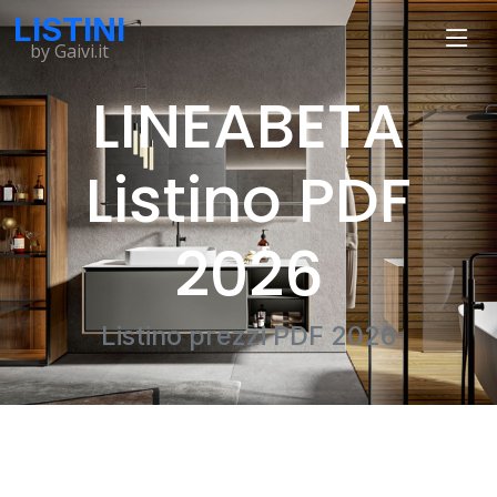
LISTINI
by Gaivi.it
LINEABETA
Listino PDF
2026
Listino prezzi PDF 2026