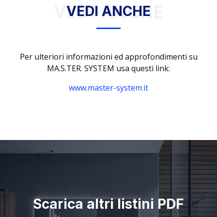
VEDI ANCHE
VEDI ANCHE
Per ulteriori informazioni ed approfondimenti su
MA.S.TER. SYSTEM usa questi link:
www.master-system.it
Scarica altri listini PDF