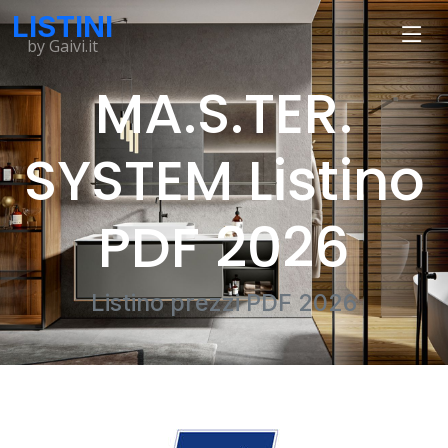
LISTINI
by Gaivi.it
MA.S.TER.
SYSTEM Listino
PDF 2026
Listino prezzi PDF 2026