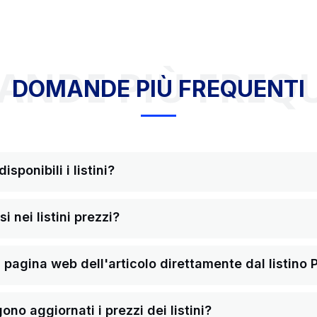
NDE PIÙ FREQ
DOMANDE PIÙ FREQUENTI
sponibili i listini?
i nei listini prezzi?
pagina web dell'articolo direttamente dal listino 
o aggiornati i prezzi dei listini?