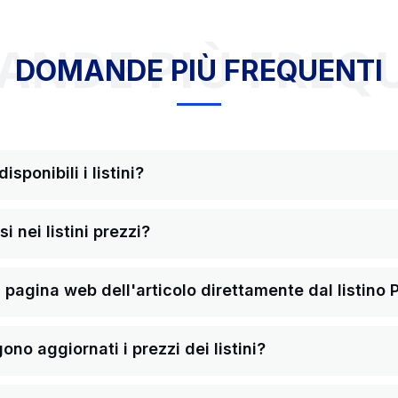
NDE PIÙ FREQ
DOMANDE PIÙ FREQUENTI
sponibili i listini?
i nei listini prezzi?
pagina web dell'articolo direttamente dal listino 
o aggiornati i prezzi dei listini?