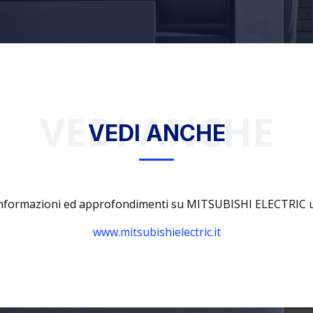
VEDI ANCHE
VEDI ANCHE
 informazioni ed approfondimenti su MITSUBISHI ELECTRIC us
www.mitsubishielectric.it