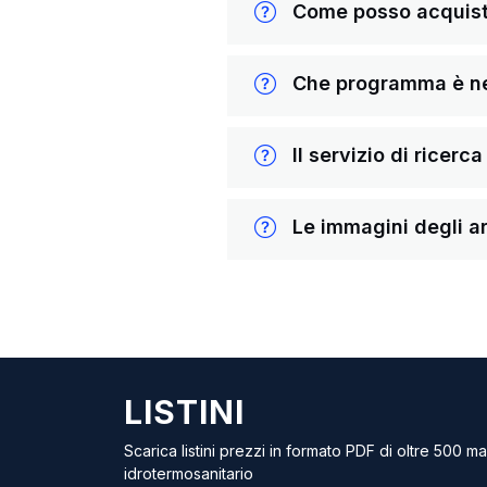
Come posso acquista
Che programma è nece
Il servizio di ricerc
Le immagini degli ar
LISTINI
Scarica listini prezzi in formato PDF di oltre 500 m
idrotermosanitario