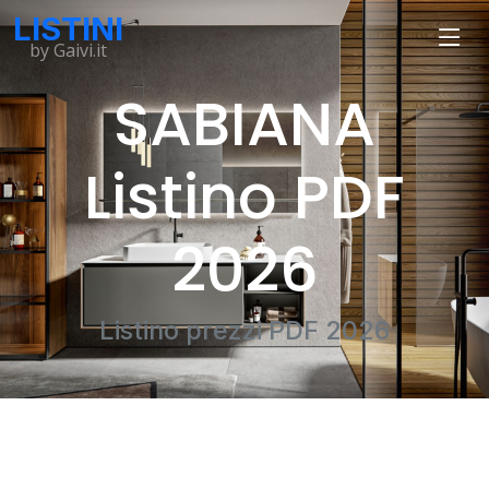
LISTINI
by Gaivi.it
SABIANA
Listino PDF
2026
Listino prezzi PDF 2026