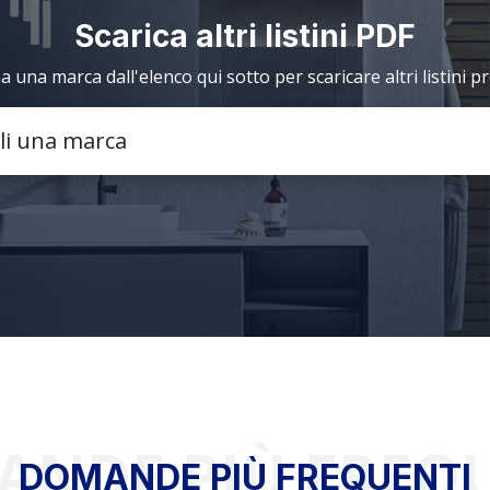
Scarica altri listini PDF
a una marca dall'elenco qui sotto per scaricare altri listini p
NDE PIÙ FREQ
DOMANDE PIÙ FREQUENTI