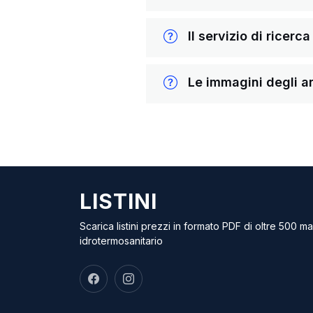
Il servizio di ricerc
Le immagini degli ar
LISTINI
Scarica listini prezzi in formato PDF di oltre 500 m
idrotermosanitario