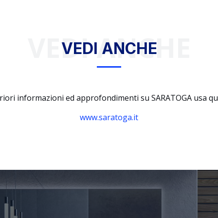
VEDI ANCHE
VEDI ANCHE
eriori informazioni ed approfondimenti su SARATOGA usa ques
www.saratoga.it