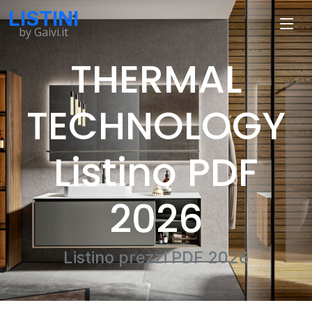
LISTINI
by Gaivi.it
THERMAL
TECHNOLOGY
Listino PDF
2026
Listino prezzi PDF 2026