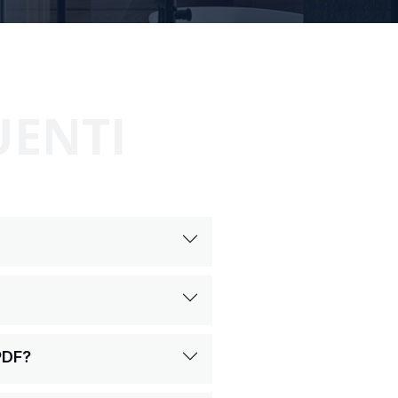
UENTI
PDF?