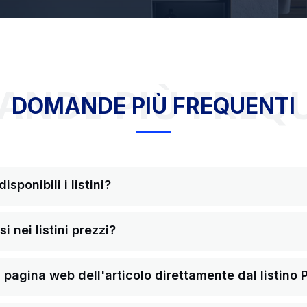
NDE PIÙ FREQ
DOMANDE PIÙ FREQUENTI
sponibili i listini?
i nei listini prezzi?
pagina web dell'articolo direttamente dal listino 