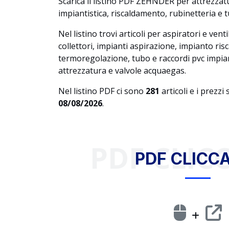
Scarica il listino PDF ZEHNDER per attrezza
impiantistica, riscaldamento, rubinetteria e t
Nel listino trovi articoli per aspiratori e ven
collettori, impianti aspirazione, impianto r
termoregolazione, tubo e raccordi pvc impiant
attrezzatura e valvole acquaegas.
Nel listino PDF ci sono
281
articoli e i prezzi
08/08/2026
.
PDF CLICC
PDF CLICCA