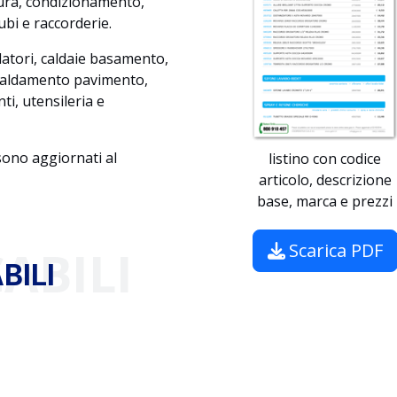
tura, condizionamento,
ubi e raccorderie.
tilatori, caldaie basamento,
iscaldamento pavimento,
i, utensileria e
 sono aggiornati al
listino con codice
articolo, descrizione
base, marca e prezzi
Scarica PDF
ABILI
BILI