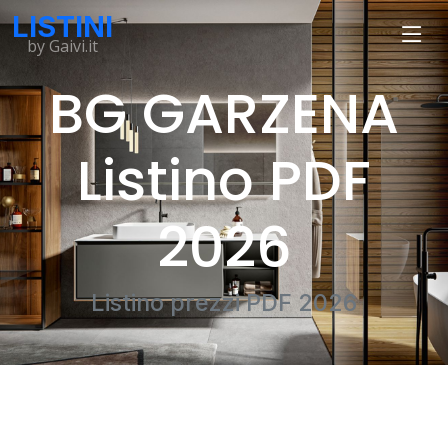
LISTINI
by Gaivi.it
BG GARZENA
Listino PDF
2026
Listino prezzi PDF 2026