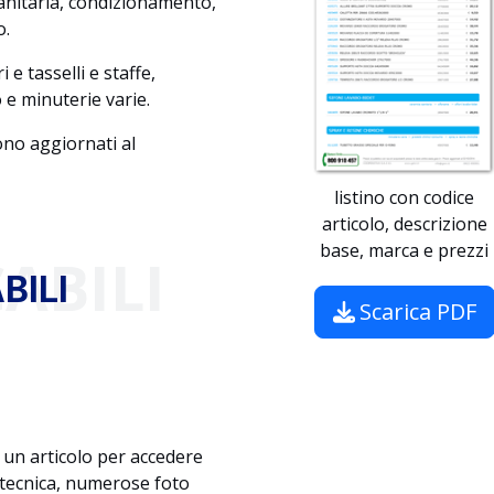
sanitaria, condizionamento,
o.
i e tasselli e staffe,
 e minuterie varie.
sono aggiornati al
listino con codice
articolo, descrizione
base, marca e prezzi
ABILI
BILI
Scarica PDF
i un articolo per accedere
 tecnica, numerose foto