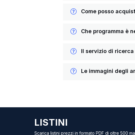
Come posso acquista
Che programma è nece
Il servizio di ricerc
Le immagini degli ar
LISTINI
Scarica listini prezzi in formato PDF di oltre 500 m