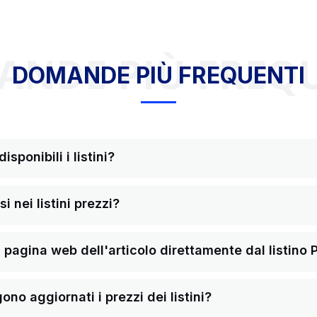
NDE PIÙ FREQ
DOMANDE PIÙ FREQUENTI
sponibili i listini?
i nei listini prezzi?
pagina web dell'articolo direttamente dal listino 
o aggiornati i prezzi dei listini?