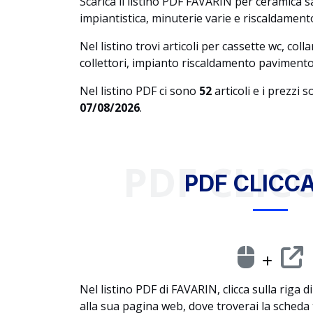
Scarica il listino PDF FAVARIN per ceramica 
impiantistica, minuterie varie e riscaldament
Nel listino trovi articoli per cassette wc, collar
collettori, impianto riscaldamento pavimento
Nel listino PDF ci sono
52
articoli e i prezzi 
07/08/2026
.
PDF CLICC
PDF CLICCA
Nel listino PDF di FAVARIN, clicca sulla riga d
alla sua pagina web, dove troverai la scheda