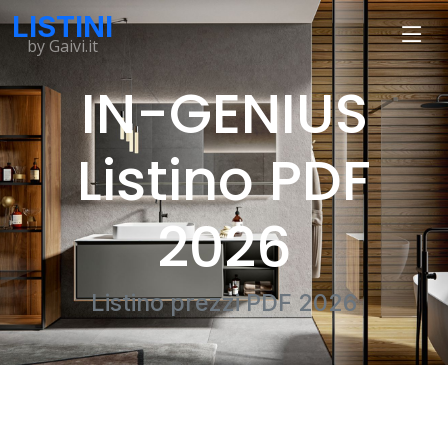
LISTINI
by Gaivi.it
IN-GENIUS
Listino PDF
2026
Listino prezzi PDF 2026