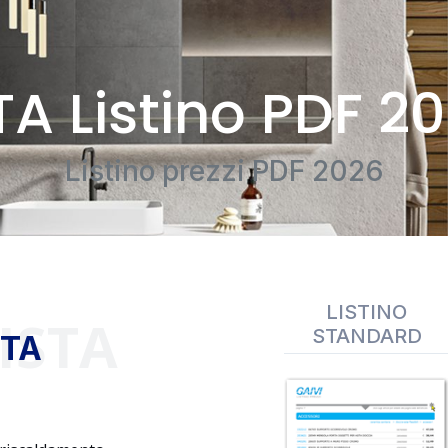
TA Listino PDF 2
Listino prezzi PDF 2026
LISTINO
ISTA
STANDARD
STA