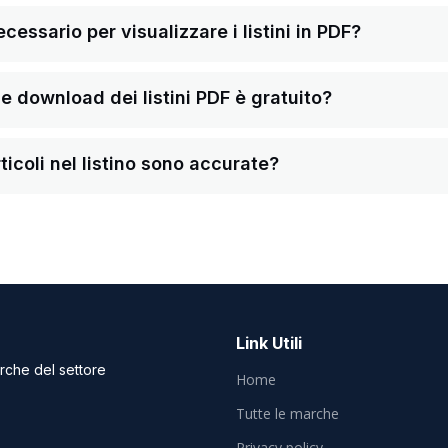
ssario per visualizzare i listini in PDF?
a e download dei listini PDF è gratuito?
ticoli nel listino sono accurate?
Link Utili
arche del settore
Home
Tutte le marche
Privacy policy