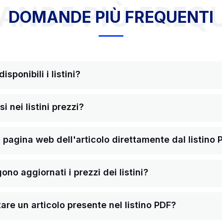
NDE PIÙ FREQ
DOMANDE PIÙ FREQUENTI
sponibili i listini?
i nei listini prezzi?
pagina web dell'articolo direttamente dal listino 
o aggiornati i prezzi dei listini?
re un articolo presente nel listino PDF?