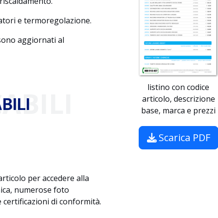
e riscaldamento.
olatori e termoregolazione.
 sono aggiornati al
listino con codice
ABILI
articolo, descrizione
BILI
base, marca e prezzi
Scarica PDF
 articolo per accedere alla
nica, numerose foto
 certificazioni di conformità.