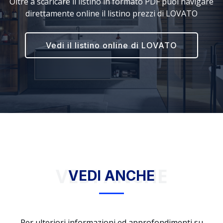
Oltre a scaricare il listino in formato PDF puoi navigare
direttamente online il listino prezzi di LOVATO
Vedi il listino online di LOVATO
VEDI ANCHE
VEDI ANCHE
Per ulteriori informazioni ed approfondimenti su