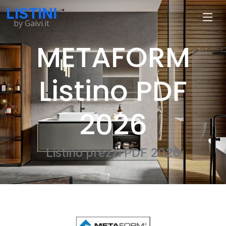
LISTINI
by Gaivi.it
METAFORM
Listino PDF
2026
Listino prezzi PDF 2026