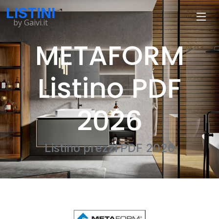
LISTINI
by Gaivi.it
METAFORM
Listino PDF
2026
Listino prezzi PDF 2026