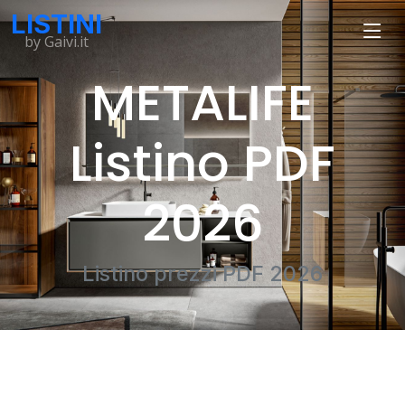
LISTINI
by Gaivi.it
METALIFE
Listino PDF
2026
Listino prezzi PDF 2026